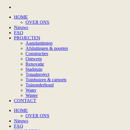
HOME
OVER ONS
Nieuws
FAQ
PROJECTEN
Aanplantingen
Afsluitingen & poorten
Constructies
Ontwerp
Renovatie
Stadstuin
Totaalproject
Tuinhuizen & carports
Tuinonderhoud
Water
Winter
CONTACT
HOME
OVER ONS
Nieuws
FAQ